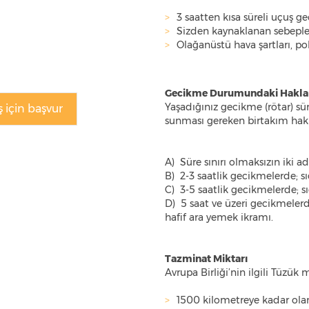
3 saatten kısa süreli uçuş ge
Sizden kaynaklanan sebeple
Olağanüstü hava şartları, polit
Gecikme Durumundaki Haklar
Yaşadığınız gecikme (rötar) süre
 için başvur
sunması gereken birtakım hakları
A) Süre sınırı olmaksızın iki a
B) 2-3 saatlik gecikmelerde; s
C) 3-5 saatlik gecikmelerde; s
D) 5 saat ve üzeri gecikmelerd
hafif ara yemek ikramı.
Tazminat Miktarı
Avrupa Birliği’nin ilgili Tüzü
1500 kilometreye kadar ola