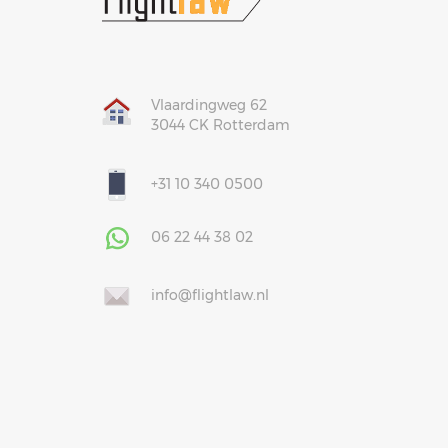
Vlaardingweg 62
3044 CK Rotterdam
+31 10 340 0500
06 22 44 38 02
info@flightlaw.nl