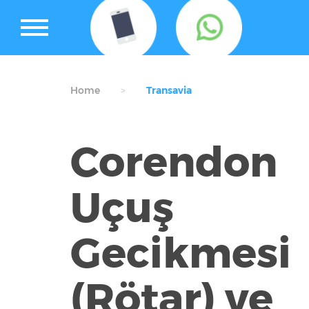
Home
Transavia
Corendon
Uçuş
Gecikmesi
(Rötar) ve