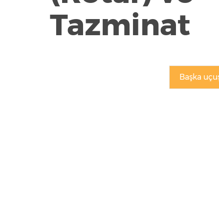
Tazminat
Başka uçuş