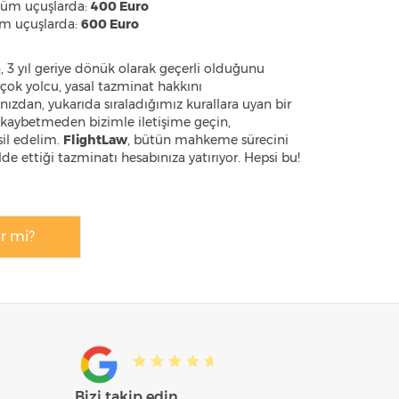
tüm uçuşlarda:
400 Euro
üm uçuşlarda:
600 Euro
, 3 yıl geriye dönük olarak geçerli olduğunu
irçok yolcu, yasal tazminat hakkını
ızdan, yukarıda sıraladığımız kurallara uyan bir
t kaybetmeden bizimle iletişime geçin,
sil edelim.
FlightLaw
, bütün mahkeme sürecini
lde ettiği tazminatı hesabınıza yatırıyor. Hepsi bu!
r mi?
Bizi takip edin