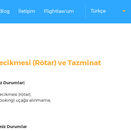
Türkçe
Blog
İletişim
Flightlaw'um
Flemenkçe
Türkçe
Almanca
cikmesi (Rötar) ve Tazminat
iz Durumlar|
ecikmesi (rötar),
ooking
) uçağa alınmama,
niz Durumlar