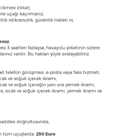
cikmesi (rötar),
rle uçağı kaçırmanız,
ik istikrarsızlık, güvenlik riskleri vs.
ınız
si 3 saatten fazlaysa, havayolu şirketinin sizlere
nız vardır. Bu hakları şöyle sıralayabiliriz:
det telefon görüşmesi, e-posta veya faks hizmeti,
ıcak ve soğuk içecek ikramı,
ıcak ve soğuk içeceğin yanı sıra yemek ikramı,
e, sıcak ve soğuk içecek ikramı, yemek ikramı ve
k maddesi doğrultusunda;
n tüm uçuşlarda:
250 Euro