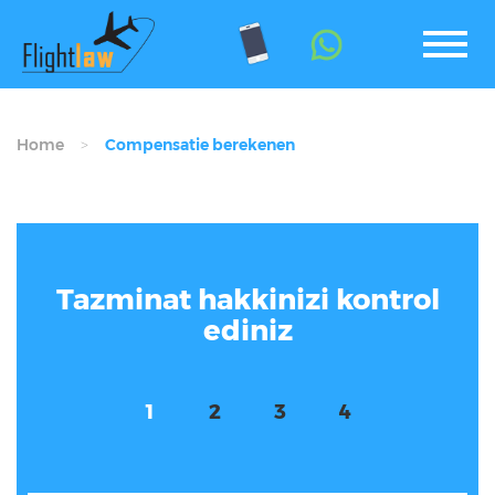
Home
Compensatie berekenen
Tazminat hakkinizi kontrol
ediniz
1
2
3
4