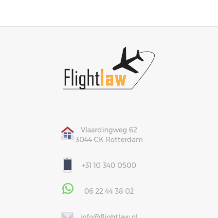
Vlaardingweg 62
3044 CK Rotterdam
+31 10 340 0500
06 22 44 38 02
info@flightlaw.nl